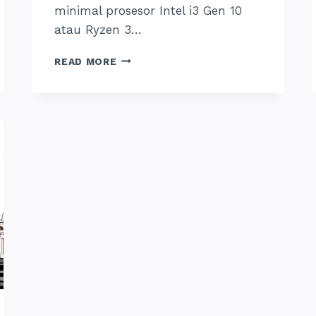
minimal prosesor Intel i3 Gen 10
atau Ryzen 3…
SEWA
READ MORE
LAPTOP
JOGJA:
UNTUK
MAHASISWA,
PERORANGAN
&
PERUSAHAAN