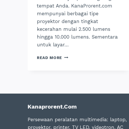
tempat Anda. KanaProrent.com
mempunyai berbagai tipe
proyektor dengan tingkat
kecerahan mulai 2.500 lumens
hingga 10.000 lumens. Sementara
untuk layar…
SEWA
READ MORE
PROYEKTOR
MURAH
DI
JOGJA,
BISA
PER
JAM
DAN
Kanaprorent.com
GRATIS
ANTAR
Persewaan peralatan multimedia: laptop,
proyektor, printer, TV LED, videotron, AC