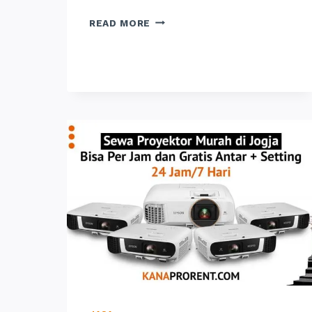
SEWA
READ MORE
LAPTOP
GAMING
JOGJA:
HARIAN,
MINGGUAN
&
BULANAN