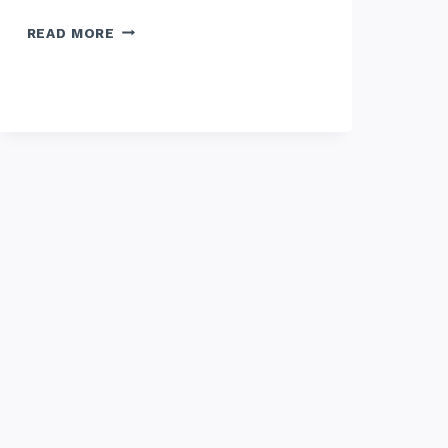
SEWA
READ MORE
LAPTOP
JOGJA,
SLEMAN
&
BANTUL
UNTUK
MAHASISWA,
24
JAM