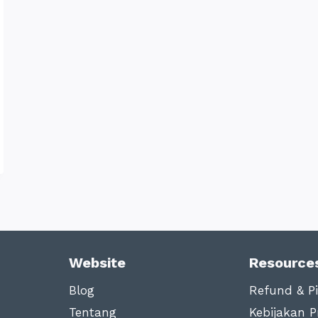
Website
Resource
Blog
Refund & Pi
Tentang
Kebijakan Pr