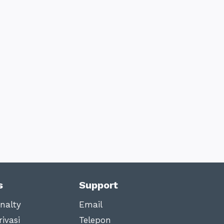
s
Support
nalty
Email
ivasi
Telepon