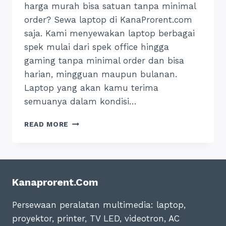
harga murah bisa satuan tanpa minimal
order? Sewa laptop di KanaProrent.com
saja. Kami menyewakan laptop berbagai
spek mulai dari spek office hingga
gaming tanpa minimal order dan bisa
harian, mingguan maupun bulanan.
Laptop yang akan kamu terima
semuanya dalam kondisi…
SEWA
READ MORE
LAPTOP
BANDUNG
&
CIMAHI:
TERDEKAT
Kanaprorent.com
DAN
TERMURAH,
Persewaan peralatan multimedia: laptop,
24
JAM
proyektor, printer, TV LED, videotron, AC