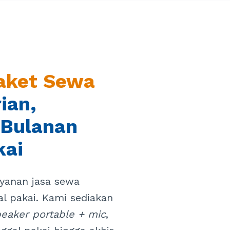
Paket Sewa
ian,
 Bulanan
kai
yanan jasa sewa
al pakai. Kami sediakan
eaker portable + mic
,