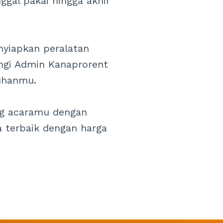
ggal pakai hingga akhir
nyiapkan peralatan
ngi Admin Kanaprorent
uhanmu.
g acaramu dengan
a terbaik dengan harga