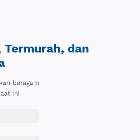
Termurah, dan
,
a
akan beragam
at ini