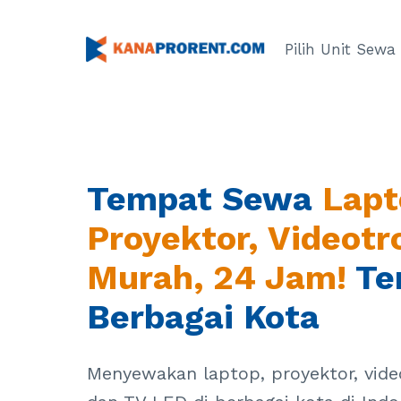
Skip
to
Pilih Unit Sewa
content
Tempat Sewa
Lapt
Proyektor, Videotr
Murah, 24 Jam!
Ter
Berbagai Kota
Menyewakan laptop, proyektor, video