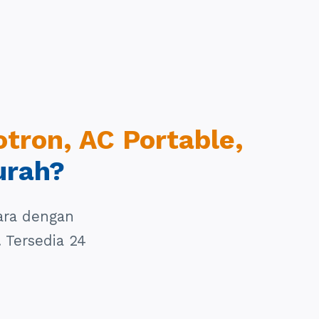
otron, AC Portable,
urah?
ara dengan
. Tersedia 24