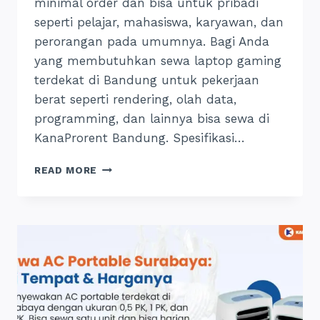
minimal order dan bisa untuk pribadi
seperti pelajar, mahasiswa, karyawan, dan
perorangan pada umumnya. Bagi Anda
yang membutuhkan sewa laptop gaming
terdekat di Bandung untuk pekerjaan
berat seperti rendering, olah data,
programming, dan lainnya bisa sewa di
KanaProrent Bandung. Spesifikasi…
SEWA
READ MORE
LAPTOP
GAMING
BANDUNG
BISA
SATUAN
UNTUK
PRIBADI,
24
JAM