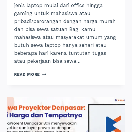
jenis laptop mulai dari office hingga
gaming untuk mahasiswa atau
pribadi/perorangan dengan harga murah
dan bisa sewa satuan Bagi kamu
mahasiswa atau masyarakat umum yang
butuh sewa laptop hanya sehari atau
beberapa hari karena tuntutan tugas
atau pekerjaan bisa sewa…
SEWA
READ MORE
LAPTOP
MURAH
MALANG:
INI
TEMPAT
DAN
HARGANYA,
24
JAM