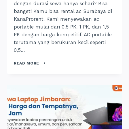
dengan durasi sewa hanya sehari? Bisa
banget! Kamu bisa rental ac Surabaya di
KanaProrent. Kami menyewakan ac
portable mulai dari 0,5 PK, 1 PK, dan 1,5
PK dengan harga kompetitif. AC portable
terutama yang berukuran kecil seperti
0,5…
SEWA
READ MORE
AC
PORTABLE
SURABAYA:
INI
TEMPAT
&
HARGANYA,
24
JAM