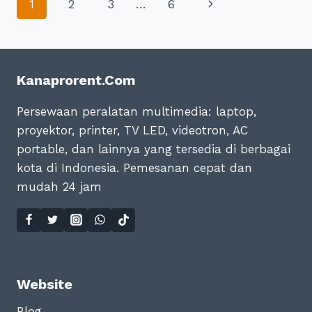
Page
Next
1
2
3
…
6
SATUAN),
SIAP
navigation
Page
ANTAR
24
JAM
Kanaprorent.com
Persewaan peralatan multimedia: laptop,
proyektor, printer, TV LED, videotron, AC
portable, dan lainnya yang tersedia di berbagai
kota di Indonesia. Pemesanan cepat dan
mudah 24 jam
Website
Blog