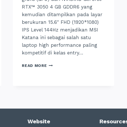
RTX™ 3050 4 GB GDDR6 yang
kemudian ditampilkan pada layar
berukuran 15.6″ FHD (1920*1080)
IPS Level 144Hz menjadikan MSI
Katana ini sebagai salah satu
laptop high performance paling
kompetitif di kelas entry…
MSI
READ MORE
KATANA
GF66
11UC-
447ID
SPESIFIKASI
DAN
HARGA
2024
Website
Resource