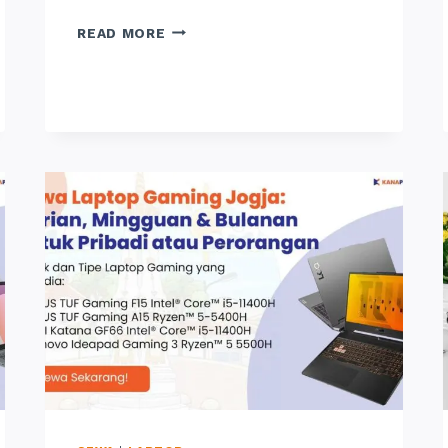
SEWA
READ MORE
LAPTOP
JIMBARAN:
INI
HARGA
DAN
TEMPATNYA,
24
JAM