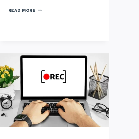
SEWA
READ MORE
LAPTOP
JAKARTA
SELATAN:
HARIAN,
MINGGUAN,
DAN
BULANAN