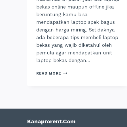
bekas online maupun offline jika
beruntung kamu bisa
mendapatkan laptop spek bagus
dengan harga miring. Setidaknya
ada beberapa tips membeli laptop
bekas yang wajib diketahui oleh
pemula agar mendapatkan unit
laptop bekas dengan…
TIPS
READ MORE
MEMBELI
LAPTOP
BEKAS
ONLINE
&
OFFLINE
BAGI
PEMULA
Kanaprorent.com