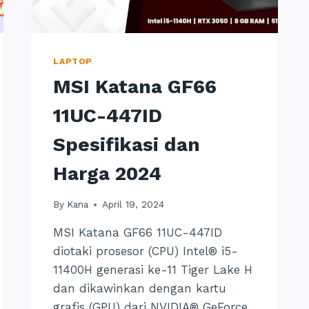
LAPTOP
MSI Katana GF66
11UC-447ID
Spesifikasi dan
Harga 2024
By
Kana
April 19, 2024
MSI Katana GF66 11UC-447ID
diotaki prosesor (CPU) Intel® i5-
11400H generasi ke-11 Tiger Lake H
dan dikawinkan dengan kartu
grafis (GPU) dari NVIDIA® GeForce