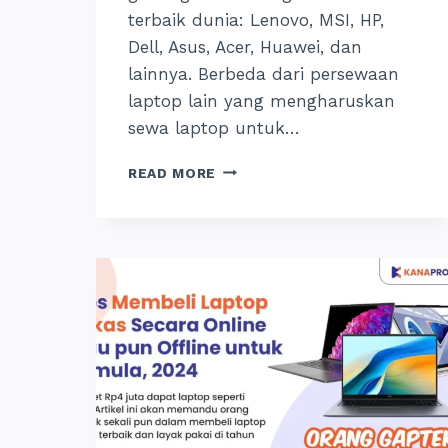
terbaik dunia: Lenovo, MSI, HP,
Dell, Asus, Acer, Huawei, dan
lainnya. Berbeda dari persewaan
laptop lain yang mengharuskan
sewa laptop untuk…
SEWA
READ MORE
LAPTOP
TANGERANG
UNTUK
PRIBADI,
BISA
HARIAN
&
SATUAN