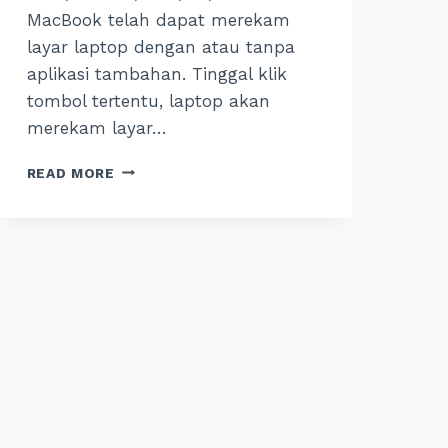
MacBook telah dapat merekam
layar laptop dengan atau tanpa
aplikasi tambahan. Tinggal klik
tombol tertentu, laptop akan
merekam layar…
CARA
READ MORE
MEREKAM
LAYAR
LAPTOP
SEMUA
MERK:
WINDOWS,
MACBOOK
&
LINUX