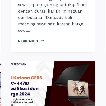
sewa laptop gaming untuk pribadi
dengan durasi harian, mingguan,
dan bulanan. Daripada beli
mending sewa saja karena harga
sewa…
SEWA
READ MORE
LAPTOP
GAMING
JOGJA:
HARIAN,
MINGGUAN
&
BULANAN