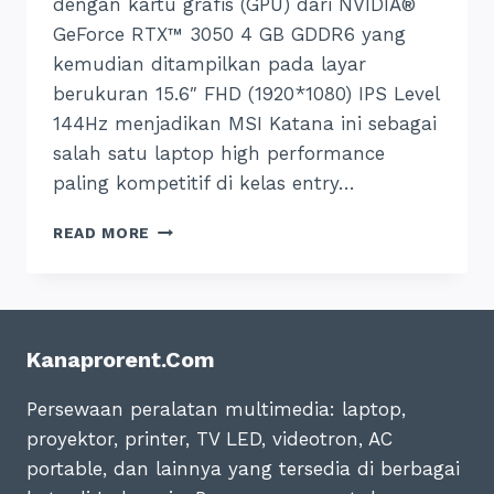
dengan kartu grafis (GPU) dari NVIDIA®
GeForce RTX™ 3050 4 GB GDDR6 yang
kemudian ditampilkan pada layar
berukuran 15.6″ FHD (1920*1080) IPS Level
144Hz menjadikan MSI Katana ini sebagai
salah satu laptop high performance
paling kompetitif di kelas entry…
MSI
READ MORE
KATANA
GF66
11UC-
447ID
SPESIFIKASI
Kanaprorent.com
DAN
HARGA
Persewaan peralatan multimedia: laptop,
2024
proyektor, printer, TV LED, videotron, AC
portable, dan lainnya yang tersedia di berbagai