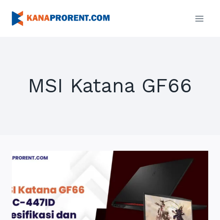
Skip
to
content
MSI Katana GF66