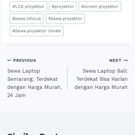
#
LCD proyektor
#
proyektor
#
screen proyektor
#
sewa infocus
#
sewa proyektor
#
Sewa proyektor Cimahi
Post
PREVIOUS
NEXT
Sewa Laptop
Sewa Laptop Bali:
navigation
Semarang: Terdekat
Terdekat Bisa Harian
dengan Harga Murah,
dengan Harga Murah
24 Jam